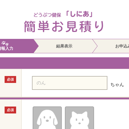
結果表示
お申込
情報入力
さ
必須
ちゃん
必須