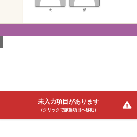
犬
猫
未入力項目があります
（クリックで該当項目へ移動）