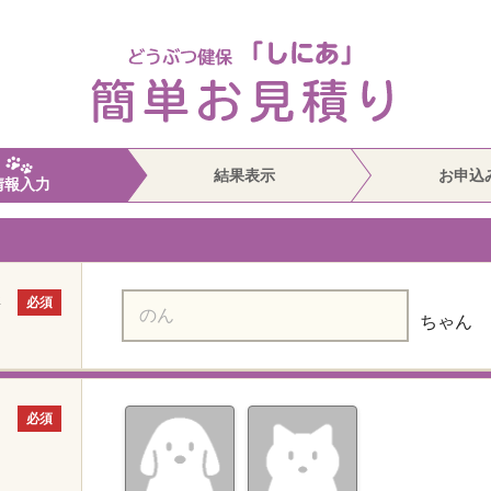
結果表示
お申込
情報入力
さ
必須
ちゃん
必須