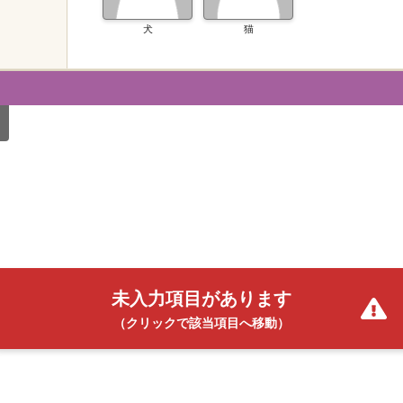
犬
猫
未入力項目があります
（クリックで該当項目へ移動）