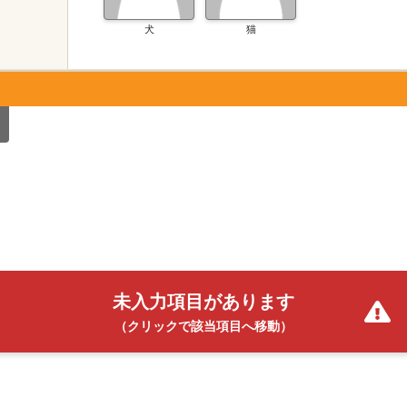
犬
猫
未入力項目があります
（クリックで該当項目へ移動）