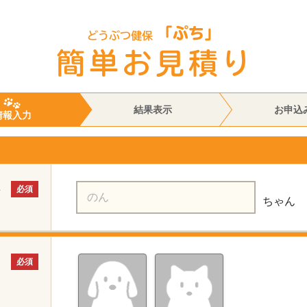
結果表示
お申込
情報入力
さ
必須
ちゃん
必須