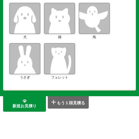
犬
猫
鳥
うさぎ
フェレット
もう１頭見積る
新規お見積り